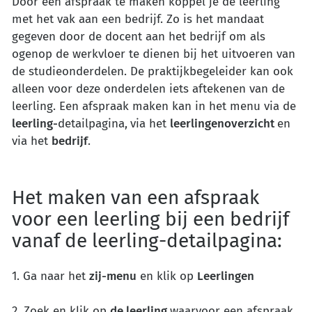
Door een afspraak te maken koppel je de leerling
met het vak aan een bedrijf. Zo is het mandaat
gegeven door de docent aan het bedrijf om als
ogenop de werkvloer te dienen bij het uitvoeren van
de studieonderdelen. De praktijkbegeleider kan ook
alleen voor deze onderdelen iets aftekenen van de
leerling. Een afspraak maken kan in het menu via de
leerling-
detailpagina,
via het
leerlingenoverzicht
en
via het
bedrijf
.
Het maken van een afspraak
voor een leerling bij een bedrijf
vanaf de leerling-detailpagina:
1. Ga naar het
zij-menu
en klik op
Leerlingen
2. Zoek en klik op
de leerling
waarvoor een afspraak